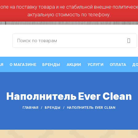
ропе на поставку товара и не стабильной внешне-политическо
актуальную стоимость по телефону.
АЯ
О МАГАЗИНЕ
БРЕНДЫ
АКЦИИ
УСЛУГИ
ОПЛАТА
ДО
Наполнитель Ever Clean
ГЛАВНАЯ
БРЕНДЫ
НАПОЛНИТЕЛЬ EVER CLEAN