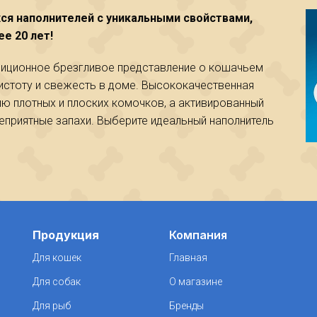
хся наполнителей с уникальными свойствами,
е 20 лет!
адиционное брезгливое представление о кошачьем
истоту и свежесть в доме. Высококачественная
ю плотных и плоских комочков, а активированный
неприятные запахи. Выберите идеальный наполнитель
Продукция
Компания
Для кошек
Главная
Для собак
О магазине
Для рыб
Бренды