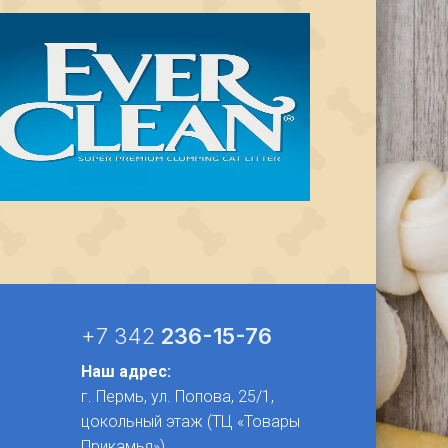
+7 342
236-15-76
Наш адрес:
г. Пермь, ул. Попова, 25/1​,
цокольный этаж (ТЦ «Товары
Прикамья»)