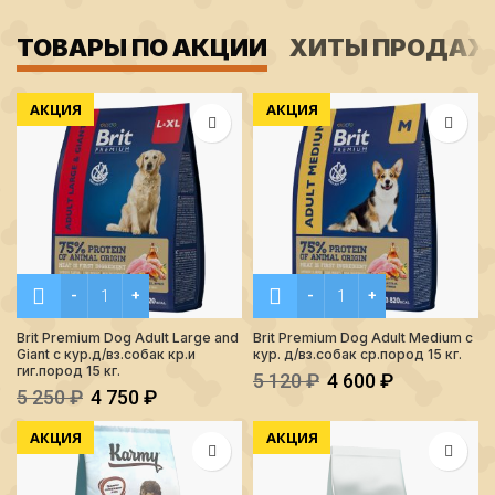
ТОВАРЫ ПО АКЦИИ
ХИТЫ ПРОДА
АКЦИЯ
АКЦИЯ
Количество Brit Premium Dog Adult Large and Giant с кур.д/вз
Количество Brit Premium Do
Brit Premium Dog Adult Large and
Brit Premium Dog Adult Medium с
Giant с кур.д/вз.собак кр.и
кур. д/вз.собак ср.пород 15 кг.
гиг.пород 15 кг.
5 120
₽
4 600
₽
5 250
₽
4 750
₽
АКЦИЯ
АКЦИЯ