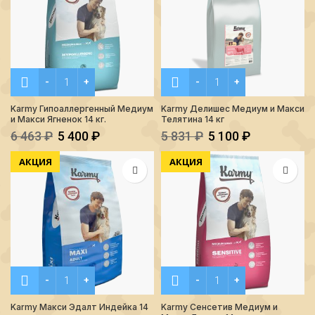
Количество Karmy Гипоаллергенный Медиум и Макси Ягнено
Количество Karmy Делишес
Karmy Гипоаллергенный Медиум
Karmy Делишес Медиум и Макси
и Макси Ягненок 14 кг.
Телятина 14 кг
6 463
₽
5 400
₽
5 831
₽
5 100
₽
АКЦИЯ
АКЦИЯ
Количество Karmy Макси Эдалт Индейка 14 кг.
Количество Karmy Сенсети
Karmy Макси Эдалт Индейка 14
Karmy Сенсетив Медиум и