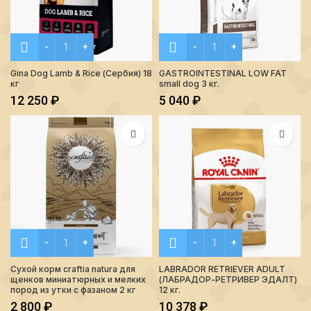
Количество Gina Dog Lamb & Rice (Сербия) 18 кг
Количество GASTROINTESTI
Gina Dog Lamb & Rice (Сербия) 18
GASTROINTESTINAL LOW FAT
кг
small dog 3 кг.
12 250
₽
5 040
₽
Количество Сухой корм craftia natura для щенков миниатю
Количество LABRADOR RE
Сухой корм craftia natura для
LABRADOR RETRIEVER ADULT
щенков миниатюрных и мелких
(ЛАБРАДОР-РЕТРИВЕР ЭДАЛТ)
пород из утки с фазаном 2 кг
12 кг.
2 800
₽
10 378
₽