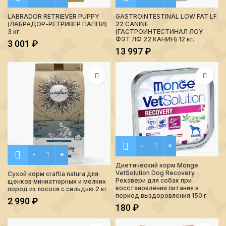
LABRADOR RETRIEVER PUPPY
GASTROINTESTINAL LOW FAT LF
(ЛАБРАДОР-РЕТРИВЕР ПАППИ)
22 CANINE
3 кг.
(ГАСТРОИНТЕСТИНАЛ ЛОУ
ФЭТ ЛФ 22 КАНИН) 12 кг.
3 001
₽
13 997
₽
Количество Диетический к
Количество Сухой корм craftia natura для щенков миниатю
Диетический корм Monge
VetSolution Dog Recovery
Сухой корм craftia natura для
Рекавери для собак при
щенков миниатюрных и мелких
восстановлении питания в
пород из лосося с сельдью 2 кг
период выздоровления 150 г
2 990
₽
180
₽