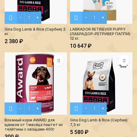
Количество Gina Dog Lamb & Rice (Сербия) 3 кг
Количество LABRADOR RE
Gina Dog Lamb & Rice (Сербия) 3
LABRADOR RETRIEVER PUPPY
кг
(ЛАБРАДОР-РЕТРИВЕР ПАППИ)
12 кг.
2 380
₽
10 647
₽
Количество Влажный корм AWARD для щенков от 1 месяца
Количество Gina Dog Lamb &
Влажный корм AWARD для
Gina Dog Lamb & Rice (Сербия)
щенков от 1 месяца паштет из
7,5 кг
телятины с овощами 400г
5 580
₽
300
₽