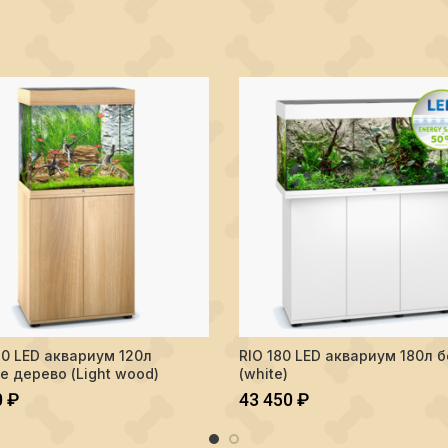
рево (Light wood)
тво LIDO 120 LED аквариум 120л светлое дерево (Light wood)
Количество RIO 180 LED аквари
20 LED аквариум 120л
RIO 180 LED аквариум 180л 
В КОРЗИНУ
В КОРЗИНУ
е дерево (Light wood)
(white)
0
₽
43 450
₽