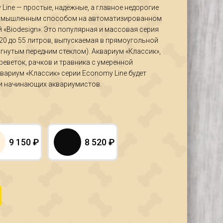
Line — простые, надёжные, а главное недорогие
ромышленным способом на автоматизированном
 «Biodesign». Это популярная и массовая серия
20 до 55 литров, выпускаемая в прямоугольной
гнутым передним стеклом). Аквариум «Классик»,
реветок, рачков и травника с умеренной
вариум «Классик» серии Economy Line будет
 и начинающих аквариумистов.
9 150
₽
8 520
₽
н Классик 40R (38 литров)