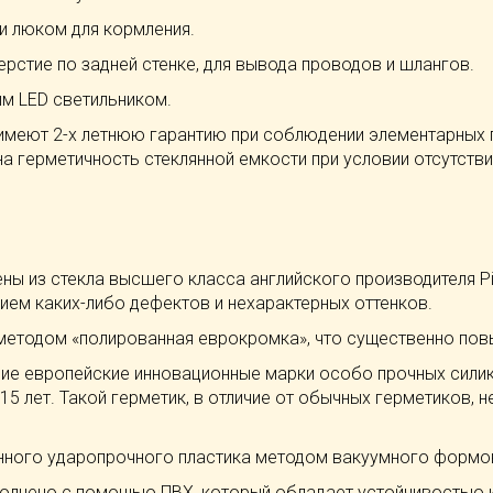
и люком для кормления.
рстие по задней стенке, для вывода проводов и шлангов.
м LED светильником.
 имеют 2-х летнюю гарантию при соблюдении элементарных 
на герметичность стеклянной емкости при условии отсутств
ны из стекла высшего класса английского производителя Pil
ием каких-либо дефектов и нехарактерных оттенков.
методом «полированная еврокромка», что существенно пов
ие европейские инновационные марки особо прочных сили
 лет. Такой герметик, в отличие от обычных герметиков, н
нного ударопрочного пластика методом вакуумного формов
лнено с помощью ПВХ, который обладает устойчивостью к 