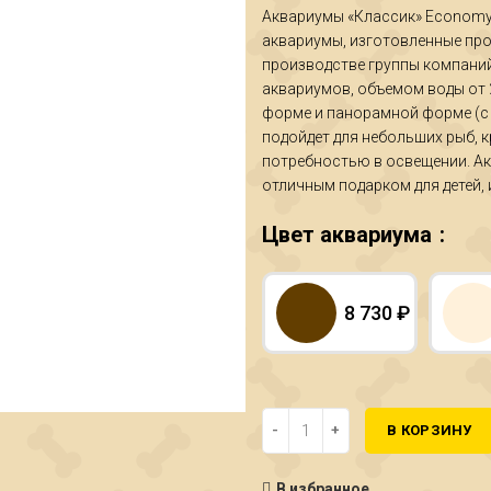
Аквариумы «Классик» Economy 
аквариумы, изготовленные п
производстве группы компаний
аквариумов, объемом воды от 
форме и панорамной форме (с 
подойдет для небольших рыб, к
потребностью в освещении. Ак
отличным подарком для детей,
Цвет аквариума
8 730
₽
Количество Аквариум Биодизай
В КОРЗИНУ
В избранное