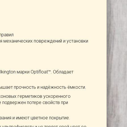
правил
ия механических повреждений и установки
kington марки Optifloat™. Обладает
ышает прочность и надёжность ёмкости.
коновых герметиков ускоренного
е подвержен потере свойств при
ания и имеют цветное покрытие.
ультрафиолету и не теряет свой цвет со