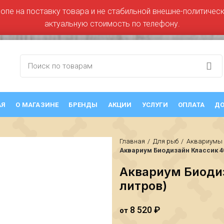
ропе на поставку товара и не стабильной внешне-политическо
актуальную стоимость по телефону.
АЯ
О МАГАЗИНЕ
БРЕНДЫ
АКЦИИ
УСЛУГИ
ОПЛАТА
ДО
Главная
Для рыб
Аквариумы
Аквариум Биодизайн Классик 40
Аквариум Биодиз
литров)
8 520
₽
от