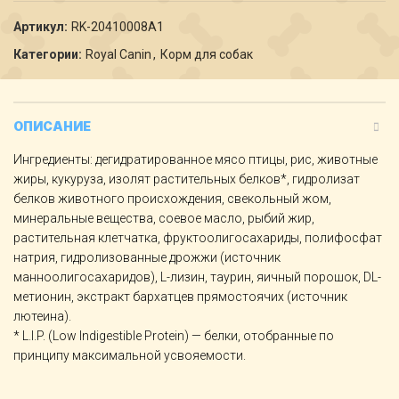
Артикул:
RK-20410008A1
Категории:
Royal Canin
,
Корм для собак
ОПИСАНИЕ
Ингредиенты: дегидратированное мясо птицы, рис, животные
жиры, кукуруза, изолят растительных белков*, гидролизат
белков животного происхождения, свекольный жом,
минеральные вещества, соевое масло, рыбий жир,
растительная клетчатка, фруктоолигосахариды, полифосфат
натрия, гидролизованные дрожжи (источник
манноолигосахаридов), L-лизин, таурин, яичный порошок, DL-
метионин, экстракт бархатцев прямостоячих (источник
лютеина).
* L.I.P. (Low Indigestible Protein) — белки, отобранные по
принципу максимальной усвояемости.