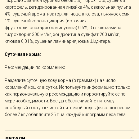
гидролизованный куриный белок 3%), горох 15%, сушеный
картофель, дегидрированная индейка 4%, свекольная пульпа
4%, сушеный ароматизатор, лигноцеллюлоза, льняное семя
1%, сушеный корень цикория (источник
фруктоолигосахаридов и инулина) 0,5%, D глюкозаминa
гидрохлорид 300 мг/кг, хондроитинa сульфат 200 мг/кг,
клюква 0,01%, сушеная ламинария, юкка Шидигера.
Суточная норма:
Рекомендации по кормлению:
Разделите суточную дозу корма (в граммах) на число
кормлений кошки в сутки. Используйте информацию только
как первоначальную рекомендацию и корректируйте её по
мере необходимости. Всегда обеспечивайте питомцу
свободный доступ к чистой питьевой воде. Для кошек весом
более 7 кг добавляйте 25 г на каждый килограмм веса тела.
ДЕТАЛИ