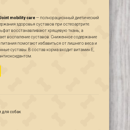
₽
oint mobility care
— полнорационный диетический
держания здоровья суставов при остеоартрите.
льфат восстанавливают хрящевую ткань, а
мает воспаление суставов. Сниженное содержание
 питания помогают избавиться от лишнего веса и
нные суставы. В состав корма входит витамин Е,
антиоксидантом.
weight&joint mobility care для собак для снижения веса и поддерж. з
 для собак