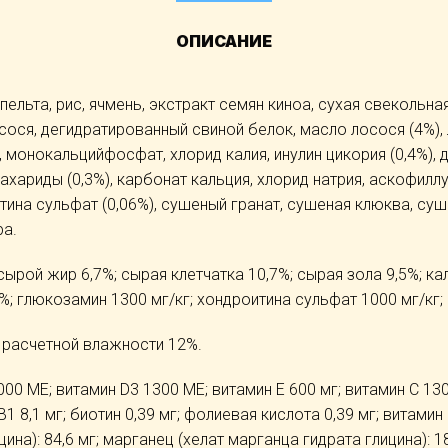
ОПИСАНИЕ
спельта, рис, ячмень, экстракт семян киноа, сухая свекольн
осося, дегидратированный свиной белок, масло лосося (4%),
, монокальцийфосфат, хлорид калия, инулин цикория (0,4%),
хариды (0,3%), карбонат кальция, хлорид натрия, аскофиллу
ина сульфат (0,06%), сушеный гранат, сушеная клюква, суш
ра.
сырой жир 6,7%; сырая клетчатка 10,7%; сырая зола 9,5%; к
%; глюкозамин 1300 мг/кг; хондроитина сульфат 1000 мг/кг; 
 расчетной влажности 12%.
00 МЕ; витамин D3 1300 МЕ; витамин Е 600 мг; витамин С 130 
В1 8,1 мг; биотин 0,39 мг; фолиевая кислота 0,39 мг; витамин 
цина): 84,6 мг; марганец (хелат марганца гидрата глицина): 1