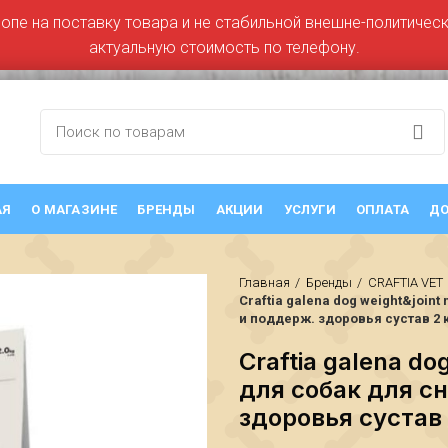
ропе на поставку товара и не стабильной внешне-политическо
актуальную стоимость по телефону.
АЯ
О МАГАЗИНЕ
БРЕНДЫ
АКЦИИ
УСЛУГИ
ОПЛАТА
ДО
Главная
Бренды
CRAFTIA VET
Craftia galena dog weight&joint
и поддерж. здоровья сустав 2 
Craftia galena dog
для собак для с
здоровья сустав 