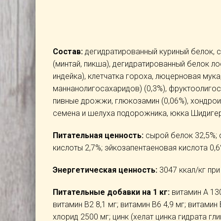
Состав:
дегидратированный куриный белок, 
(минтай, пикша), дегидратированный белок л
индейка), клетчатка гороха, люцерновая мука
маннанолигосахаридов) (0,3%), фруктоолигоса
пивные дрожжи, глюкозамин (0,06%), хондроит
семена и шелуха подорожника, юкка Шидиге
Питательная ценность:
сырой белок 32,5%; 
кислоты 2,7%; эйкозапентаеновая кислота 0,6
Энергетическая ценность:
3047 ккал/кг при
Питательные добавки на 1 кг:
витамин А 130
витамин В2 8,1 мг; витамин B6 4,9 мг; витамин 
хлорид 2500 мг; цинк (хелат цинка гидрата гли