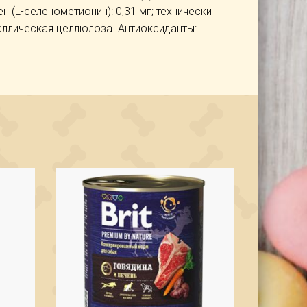
елен (L-селенометионин): 0,31 мг; технически
таллическая целлюлоза. Антиоксиданты: