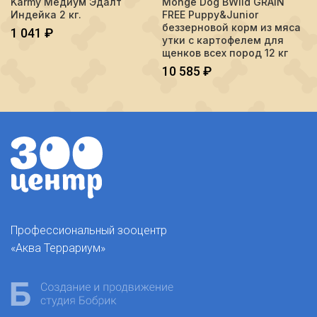
Karmy Медиум Эдалт
Monge Dog BWild GRAIN
Индейка 2 кг.
FREE Puppy&Junior
беззерновой корм из мяса
1 041
₽
утки с картофелем для
щенков всех пород 12 кг
10 585
₽
Профессиональный зооцентр
«Аква Террариум»