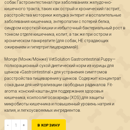
собак Гастроинтестинал при заболеваниях желудочно-
кишечного тракта, таких как острый и хронический гастрит,
расстройства моторики желудка энтерит и воспалительные
заболевания кишечника, энтеропатии с потерей белка,
синдром короткой кишки и избыточный бактериальный рост в
тонком отделе кишечника, колит, а так же при остром и
хроническом панкреатите (для собак, НЕ страдающих
ожирением и гипертриглицеридемией).
Monge (Монж/Монже) VetSolution Gastrointestinal Puppy—
полнорационный сухой диетический корм из курицы для
щенков «Gastrointestinal » для устранения симптомов
расстройства пищеварения у щенков. Содержит концентрат
сока дыни для нейтрализации свободных радикалов. Fit-
aroma: конский каштан для поддержания здоровья
кишечника, ксилоолигосахариды (XOS) для защиты
микробиоты кишечника и повышенный уровень натрия и
калия, и легкоусвояемых ингредиентов.
Количество Диетический корм Monge VetSolution Dog Gastrointe
В КОРЗИНУ