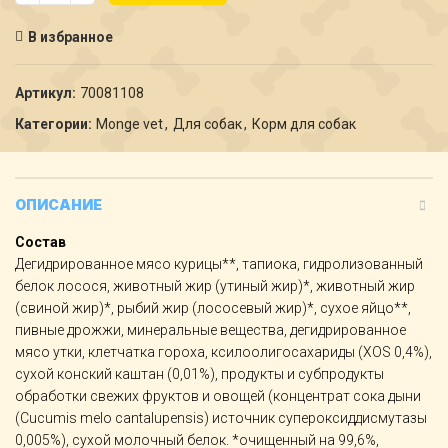
В избранное
Артикул:
70081108
Категории:
Monge vet
,
Для собак
,
Корм для собак
ОПИСАНИЕ
Состав
Дегидрированное мясо курицы**, тапиока, гидролизованный
белок лосося, животный жир (утиный жир)*, животный жир
(свиной жир)*, рыбий жир (лососевый жир)*, сухое яйцо**,
пивные дрожжи, минеральные вещества, дегидрированное
мясо утки, клетчатка гороха, ксилоолигосахариды (XOS 0,4%),
сухой конский каштан (0,01%), продукты и субпродукты
обработки свежих фруктов и овощей (концентрат сока дыни
(Cucumis melo cantalupensis) источник супероксиддисмутазы
0,005%), сухой молочный белок. *очищенный на 99,6%,