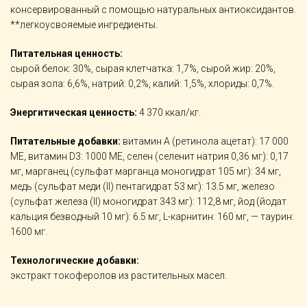
консервированный с помощью натуральных антиоксидантов.
**легкоусвояемые ингредиенты.
Питательная ценность:
сырой белок: 30%, сырая клетчатка: 1,7%, сырой жир: 20%,
сырая зола: 6,6%, натрий: 0,2%, калий: 1,5%, хлориды: 0,7%.
Энергитическая ценность:
4 370 ккал/кг.
Питательные добавки:
витамин А (ретинола ацетат): 17 000
МЕ, витамин D3: 1000 МЕ, селен (селенит натрия 0,36 мг): 0,17
мг, марганец (сульфат марганца моногидрат 105 мг): 34 мг,
медь (сульфат меди (II) пентагидрат 53 мг): 13.5 мг, железо
(сульфат железа (II) моногидрат 343 мг): 112,8 мг, йод (йодат
кальция безводный 10 мг): 6.5 мг, L-карнитин: 160 мг, — таурин:
1600 мг.
Технологические добавки:
экстракт токоферолов из растительных масел.