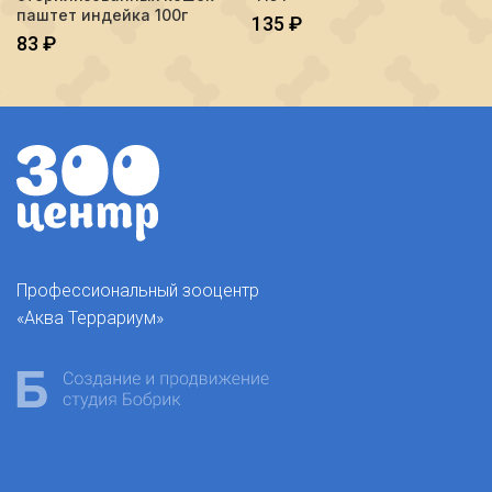
паштет индейка 100г
135
₽
83
₽
Профессиональный зооцентр
«Аква Террариум»