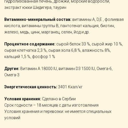
гидролизованная печень, дрожжи, морские водоросли,
экстракт юкки Шидигера, таурин
Витаминно-минеральный состав:
витамины А, D,Е , фолиевая
кислота, витамины группы В, пантотенат кальция, биотин,
железо, медь, цинк, марганец, селен, йод и др.
Процентное содержание:
сырой белок 33 %, сырой жир 10 %,
сырая клетчатка 2,3 %, сырая зола 6,8 %, влажность 8%,
кальций 1,5 %, фосфор 1 %
Другие:
Витамин А 18000 IU, витамин D3 1500 IU, Омега-6,
Омега-3
Энергетическая ценность:
3401 Ккал/кг
Условия хранения:
Сделано в Cербии
Срок годности – 18 месяцев c даты изготовления
Условия хранения и перевозки: не имеется специальных
условий