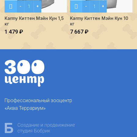
Количество Karmy Киттен Мэйн Кун 1,5 кг
Количество Karmy Киттен 
Karmy Киттен Мэйн Кун 1,5
Karmy Киттен Мэйн Кун 10
кг
кг
1 479
₽
7 667
₽
Профессиональный зооцентр
«Аква Террариум»