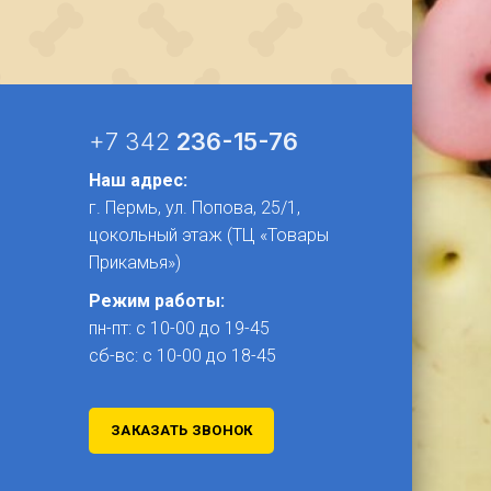
+7 342
236-15-76
Наш адрес:
г. Пермь, ул. Попова, 25/1​,
цокольный этаж (ТЦ «Товары
Прикамья»)
Режим работы:
пн-пт: с 10-00 до 19-45
сб-вс: с 10-00 до 18-45
ЗАКАЗАТЬ ЗВОНОК