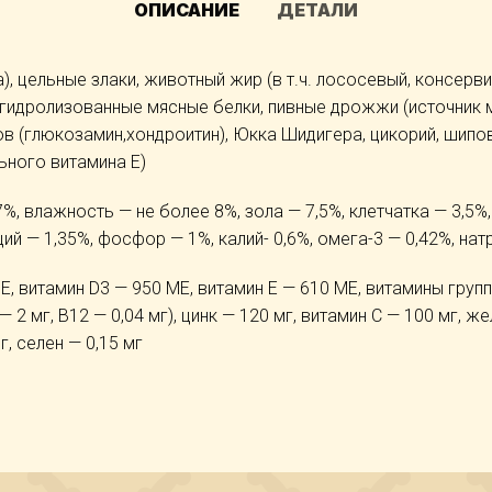
ОПИСАНИЕ
ДЕТАЛИ
а), цельные злаки, животный жир (в т.ч. лососевый, консе
, гидролизованные мясные белки, пивные дрожжи (источник 
в (глюкозамин,хондроитин), Юкка Шидигера, цикорий, шипов
ьного витамина Е)
%, влажность — не более 8%, зола — 7,5%, клетчатка — 3,5%,
ций — 1,35%, фосфор — 1%, калий- 0,6%, омега-3 — 0,42%, нат
, витамин D3 — 950 МЕ, витамин Е — 610 МЕ, витамины группы 
9 — 2 мг, В12 — 0,04 мг), цинк — 120 мг, витамин С — 100 мг, 
г, селен — 0,15 мг