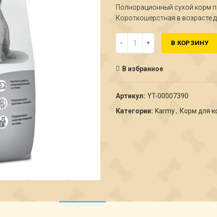
Полнорационный сухой корм п
Короткошерстная в возрасте д
Количество Karmy Киттен Брит
В КОРЗИНУ
В избранное
Артикул:
YT-00007390
Категории:
Karmy
,
Корм для к