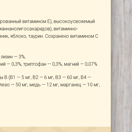
рвированный витамином E), высокоусвояемый
маннанолигосахаридов), витаминно-
ник, яблоко, таурин. Сохранено витамином С
 лизин — 3%,
рий — 0,3%, триптофан — 0,3%, магний — 0,07%.
В (В1 — 5 мг, В2 — 6 мг, В3 — 60 мг, В4 —
железо — 50 мг, медь — 12 мг, марганец — 10 мг,