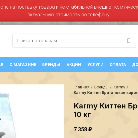
ропе на поставку товара и не стабильной внешне-политическо
актуальную стоимость по телефону.
АЯ
О МАГАЗИНЕ
БРЕНДЫ
АКЦИИ
УСЛУГИ
ОПЛАТА
ДО
Главная
Бренды
Karmy
Karmy Киттен Британская корот
Karmy Киттен Бр
10 кг
7 358
₽