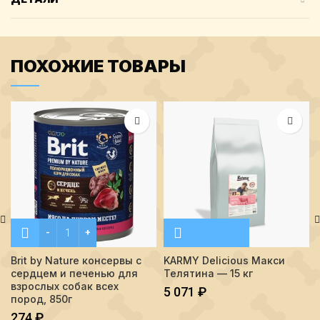
ПОХОЖИЕ ТОВАРЫ
Количество Brit by Nature консервы с сердцем и печенью д
Brit by Nature консервы с
KARMY Delicious Макси
сердцем и печенью для
Телятина — 15 кг
взрослых собак всех
5 071
₽
пород, 850г
274
₽