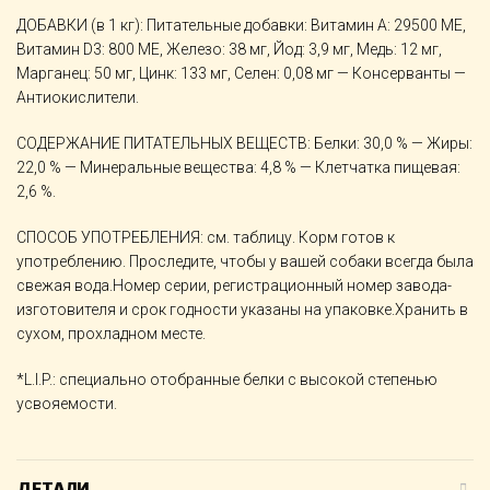
ДОБАВКИ (в 1 кг): Питательные добавки: Витамин A: 29500 ME,
Витамин D3: 800 ME, Железо: 38 мг, Йод: 3,9 мг, Медь: 12 мг,
Марганец: 50 мг, Цинк: 133 мг, Ceлeн: 0,08 мг — Консерванты —
Антиокислители.
СОДЕРЖАНИЕ ПИТАТЕЛЬНЫХ ВЕЩЕСТВ: Белки: 30,0 % — Жиры:
22,0 % — Минеральные вещества: 4,8 % — Клетчатка пищевая:
2,6 %.
СПОСОБ УПОТРЕБЛЕНИЯ: см. таблицу. Корм готов к
употреблению. Проследите, чтобы у вашей собаки всегда была
свежая вода.Номер серии, регистрационный номер завода-
изготовителя и срок годности указаны на упаковке.Хранить в
сухом, прохладном месте.
*L.I.P.: специально отобранные белки с высокой степенью
усвояемости.
ДЕТАЛИ