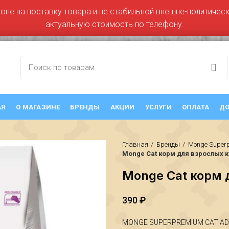
ропе на поставку товара и не стабильной внешне-политическо
актуальную стоимость по телефону.
АЯ
О МАГАЗИНЕ
БРЕНДЫ
АКЦИИ
УСЛУГИ
ОПЛАТА
ДО
Главная
Бренды
Monge Super
Monge Cat корм для взрослых к
Monge Cat корм 
390
₽
MONGE SUPERPREMIUM CAT ADU