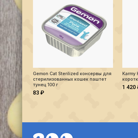
Количес
Gemon Cat Sterilized консервы для
Karmy 
ПОДРОБНЕЕ
стерилизованных кошек паштет
коротк
тунец 100 г
1 420
83
₽