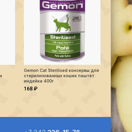
Gemon Cat Sterilised консервы для
Gemon Cat
Е
ПОДРОБНЕЕ
и
стерилизованных кошек паштет
кусочки г
индейка 400г
135
₽
168
₽