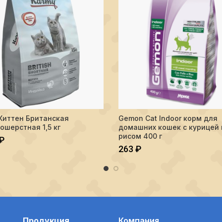
тво Karmy Киттен Британская короткошерстная 1,5 кг
Киттен Британская
Gemon Cat Indoor корм для
В КОРЗИНУ
ПОДРОБНЕ
ошерстная 1,5 кг
домашних кошек с курицей 
рисом 400 г
₽
263
₽
Продукция
Компания