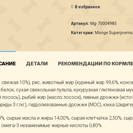
В избранное
Артикул:
Мg-70004985
Категории:
Monge Superpremi
САНИЕ
ДЕТАЛИ
РЕКОМЕНДАЦИИ ПО КОРМЛ
, свежая 10%), рис, животный жир (куриный жир 99,6%, ко
белок, сухая свекольная пульпа, кукурузная глютеновая м
 лосось), рыбий жир (масло лосося), пивные дрожжи (исто
ариды 3 г/кг), гидролизованные дрожжи (МОС), юкка Шидиге
%, сырые масла и жиры 14,00%, сырая клетчатка 2,50%, сыра
 омега-3 незаменимые жирные кислоты 0,80%.