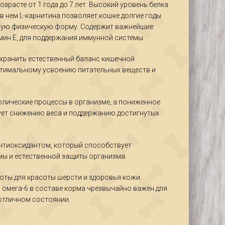
озрасте от 1 года до 7 лет. Высокий уровень белка
в нем L-карнитина позволяет кошке долгие годы
шую физическую форму. Содержит важнейшие
мин Е, для поддержания иммунной системы.
охранить естественный баланс кишечной
тимальному усвоению питательных веществ и
олические процессы в организме, а пониженное
ет снижению веса и поддержанию достигнутых
нтиоксидантом, который способствует
ы и естественной защиты организма.
лоты для красоты шерсти и здоровья кожи.
 омега-6 в составе корма чрезвычайно важен для
отличном состоянии.