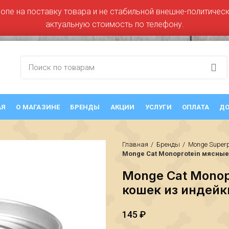
ропе на поставку товара и не стабильной внешне-политическо
актуальную стоимость по телефону.
АЯ
О МАГАЗИНЕ
БРЕНДЫ
АКЦИИ
УСЛУГИ
ОПЛАТА
ДО
Главная
Бренды
Monge Super
Monge Cat Monoprotein мясные 
Monge Cat Monop
кошек из индейки
145
₽