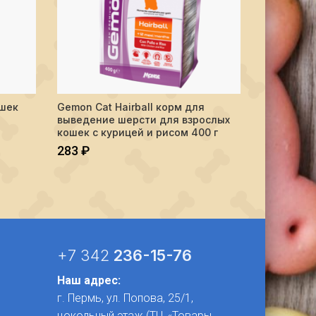
Количество
ошек
Gemon Cat Hairball корм для
Karmy Кит
Е
ПОДРОБНЕЕ
выведение шерсти для взрослых
417
₽
кошек с курицей и рисом 400 г
283
₽
+7 342
236-15-76
Наш адрес:
г. Пермь, ул. Попова, 25/1​,
цокольный этаж (ТЦ «Товары