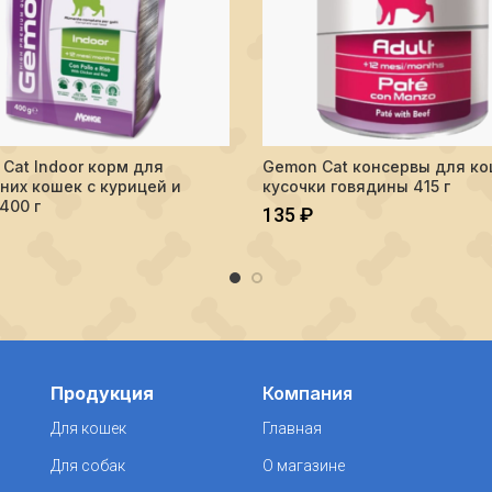
Cat Indoor корм для
Gemon Cat консервы для к
ПОДРОБНЕЕ
ПОДРОБНЕ
их кошек с курицей и
кусочки говядины 415 г
400 г
135
₽
Продукция
Компания
Для кошек
Главная
Для собак
О магазине