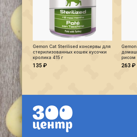
Gemon Cat Sterilised консервы для
Gemon 
ПОДРОБНЕЕ
стерилизованных кошек кусочки
домашн
кролика 415 г
рисом 
135
₽
263
₽