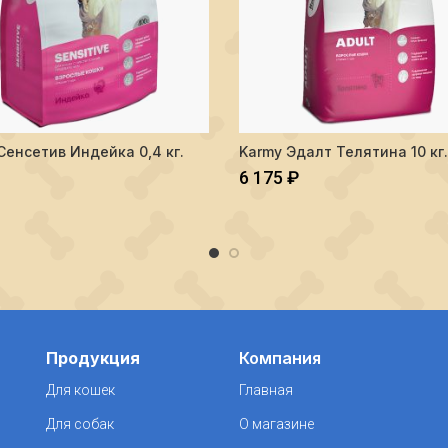
тво Karmy Сенсетив Индейка 0,4 кг.
Количество Karmy Эдалт Теляти
Сенсетив Индейка 0,4 кг.
Karmy Эдалт Телятина 10 кг.
В КОРЗИНУ
В КОРЗИНУ
6 175
₽
Продукция
Компания
Для кошек
Главная
Для собак
О магазине