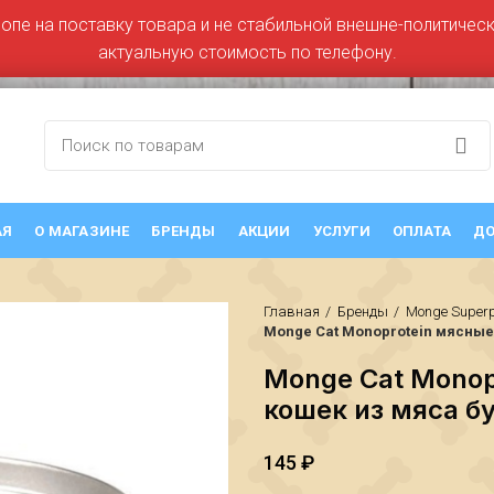
ропе на поставку товара и не стабильной внешне-политическо
актуальную стоимость по телефону.
АЯ
О МАГАЗИНЕ
БРЕНДЫ
АКЦИИ
УСЛУГИ
ОПЛАТА
ДО
Главная
Бренды
Monge Super
Monge Cat Monoprotein мясные 
Monge Cat Monop
кошек из мяса бу
145
₽