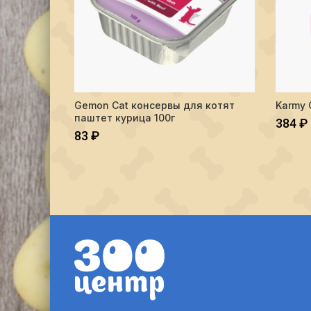
Количес
Gemon Cat консервы для котят
Karmy 
ПОДРОБНЕЕ
паштет курица 100г
384
₽
83
₽