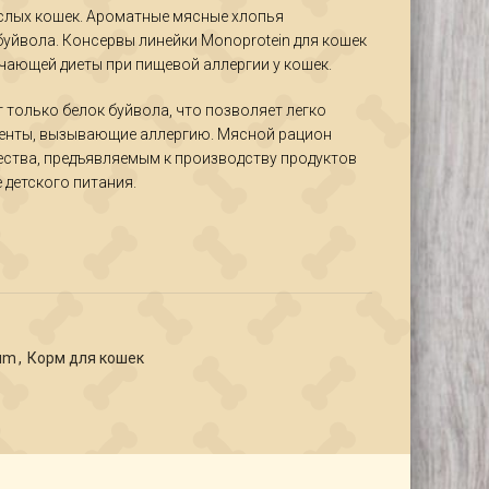
слых кошек. Ароматные мясные хлопья
буйвола. Консервы линейки Monoprotein для кошек
ающей диеты при пищевой аллергии у кошек.
 только белок буйвола, что позволяет легко
иенты, вызывающие аллергию. Мясной рацион
ества, предъявляемым к производству продуктов
 детского питания.
um
,
Корм для кошек