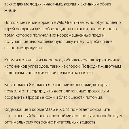
также для молодых животных, ведущих активный образ
жизни.
Появление линии кормов BWild Grain Free было обусловлено
идеей создания для собак рациона питания, аналогичного
тому, которое получали их неодомашненные предки,
получавшие высокобелковую пищу и не употреблявшие
зерновые продукты.
Корм изготовлен из лосося с добавлением альтернативных
источников углеводов, таких как горох. Подходит животным
склонным к аллергической реакции на глютен.
Богат омега-3 и омега-6 жирными кислотами, которые
позволяют предупредить воспалительные процессы и
сохранить здоровье кожи и блеск шерсти питомца.
Содержание в корме М.О.S и X.O.S. помогает сохранить
естественный баланс кишечной микрофлоры и способствует
оптимальному усвоению питательных веществ.