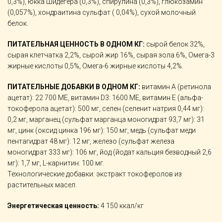
0,3%), юкка Шидегера (0,3%), спирулина (0,3%), глюкозамин
(0,057%), хондраитина сульфат ( 0,04%), сухой молочный
белок.
ПИТАТЕЛЬНАЯ ЦЕННОСТЬ В ОДНОМ КГ:
сырой белок 32%,
сырая клетчатка 2,2%, сырой жир 16%, сырая зола 6%, Омега-3
жирные кислоты 0,5%, Омега-6 жирные кислоты 4,2%.
ПИТАТЕЛЬНЫЕ ДОБАВКИ В ОДНОМ КГ:
витамин А (ретинола
ацетат): 22 700 МЕ, витамин D3: 1600 МЕ, витамин Е (альфа-
токоферола ацетат): 500 мг, селен (селенит натрия 0,44 мг):
0,2 мг, марганец (сульфат марганца моногидрат 93,7 мг): 31
мг, цинк (оксид цинка 196 мг): 150 мг, медь (сульфат меди
пентагидрат 48 мг): 12 мг, железо (сульфат железа
моногидрат 333 мг): 106 мг, йод (йодат кальция безводный 2,6
мг): 1,7 мг, L-карнитин: 100 мг.
Технологические добавки: экстракт токоферолов из
растительных масел.
Энергетическая ценность:
4 150 ккал/кг