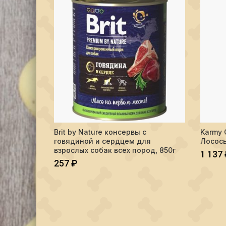
Количество Brit by Nature консервы с говядиной и 
Количес
Brit by Nature консервы с
Karmy 
В КОРЗИНУ
говядиной и сердцем для
Лосось
взрослых собак всех пород, 850г
1 137
257
₽