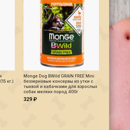
ухой для взрослых собак, "Престиж" (15 кг.) AG Adult Dog Prestige 
Количество Monge Dog BWild GRAIN FREE Mini беззерно
Количество 
я
Monge Dog BWild GRAIN FREE Mini
Arden Gra
В КОРЗИНУ
15 кг.)
беззерновые консервы из утки с
взрослых 
тыквой и кабачками для взрослых
(15 кг.) AG
собак мелких пород 400г
(BB)
329
₽
5 460
₽