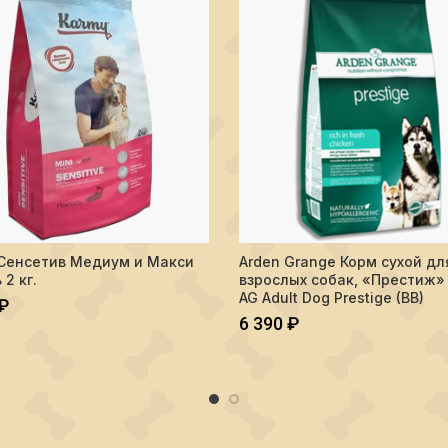
сердцем для взрослых собак всех пород, 850г
тво Karmy Сенсетив Медиум и Макси Лосось 2 кг.
Количество Arden Grange Корм с
Сенсетив Медиум и Макси
Arden Grange Корм сухой дл
В КОРЗИНУ
В КОРЗИНУ
 2 кг.
взрослых собак, «Престиж» (
AG Adult Dog Prestige (BB)
₽
6 390
₽