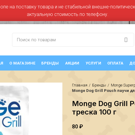
ропе на поставку товара и не стабильной внешне-политическо
актуальную стоимость по телефону.
АЯ
О МАГАЗИНЕ
БРЕНДЫ
АКЦИИ
УСЛУГИ
ОПЛАТА
ДО
Главная
Бренды
Monge Super
Monge Dog Grill Pouch паучи дл
Monge Dog Grill 
треска 100 г
80
₽