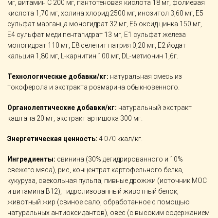
мг, витамин С 200 мг, пантотеновая кислота 18 мг, фолиевая
кислота 1,70 мг, холина хлорид 2500 мг, инозитол 3,60 мг, Е5
сульфат марганца моногидрат 32 мг, Е6 оксид цинка 150 мг,
Е4 сульфат меди пентагидрат 13 мг, Е1 сульфат железа
моногидрат 110 мг, Е8 селенит натрия 0,20 мг, Е2 йодат
кальция 1,80 мг, L-карнитин 100 мг, DL-метионин 1,6г.
Технологические добавки/кг:
натуральная смесь из
токоферола и экстракта розмарина обыкновенного.
Органолептические добавки/кг:
натуральный экстракт
каштана 20 мг, экстракт артишока 300 мг.
Энергетическая ценность:
4 070 ккал/кг.
Ингредиенты:
свинина (30% дегидрированного и 10%
свежего мяса), рис, концентрат картофельного белка,
кукуруза, свекольная пульпа, пивные дрожжи (источник МОС
и витамина B12), гидролизованный животный белок,
животный жир (свиное сало, обработанное с помощью
натуральных антиоксидантов), овес (с высоким содержанием