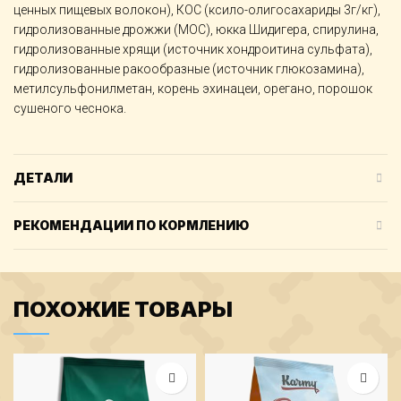
ценных пищевых волокон), КОС (ксило-олигосахариды 3г/кг),
гидролизованные дрожжи (МОС), юкка Шидигера, спирулина,
гидролизованные хрящи (источник хондроитина сульфата),
гидролизованные ракообразные (источник глюкозамина),
метилсульфонилметан, корень эхинацеи, орегано, порошок
сушеного чеснока.
ДЕТАЛИ
РЕКОМЕНДАЦИИ ПО КОРМЛЕНИЮ
ПОХОЖИЕ ТОВАРЫ