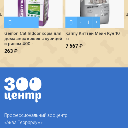
Количество Karmy Киттен 
Gemon Cat Indoor корм для
Karmy Киттен Мэйн Кун 10
домашних кошек с курицей
кг
и рисом 400 г
7 667
₽
263
₽
Профессиональный зооцентр
«Аква Террариум»