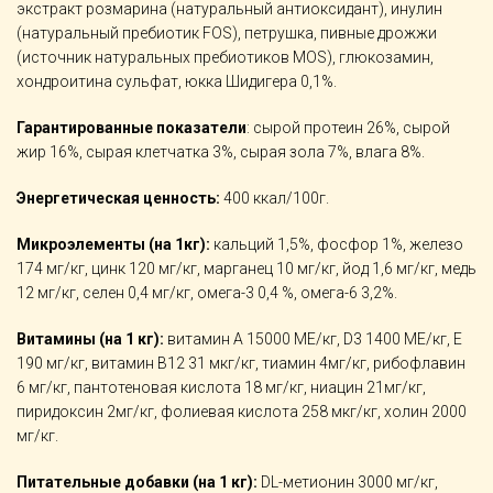
экстракт розмарина (натуральный антиоксидант), инулин
(натуральный пребиотик FOS), петрушка, пивные дрожжи
(источник натуральных пребиотиков MOS), глюкозамин,
хондроитина сульфат, юкка Шидигера 0,1%.
Гарантированные показатели
: сырой протеин 26%, сырой
жир 16%, сырая клетчатка 3%, сырая зола 7%, влага 8%.
Энергетическая ценность:
400 ккал/100г.
Микроэлементы (на 1кг):
кальций 1,5%, фосфор 1%, железо
174 мг/кг, цинк 120 мг/кг, марганец 10 мг/кг, йод 1,6 мг/кг, медь
12 мг/кг, селен 0,4 мг/кг, омега-3 0,4 %, омега-6 3,2%.
Витамины (на 1 кг):
витамин А 15000 МЕ/кг, D3 1400 МЕ/кг, Е
190 мг/кг, витамин В12 31 мкг/кг, тиамин 4мг/кг, рибофлавин
6 мг/кг, пантотеновая кислота 18 мг/кг, ниацин 21мг/кг,
пиридоксин 2мг/кг, фолиевая кислота 258 мкг/кг, холин 2000
мг/кг.
Питательные добавки (на 1 кг):
DL-метионин 3000 мг/кг,