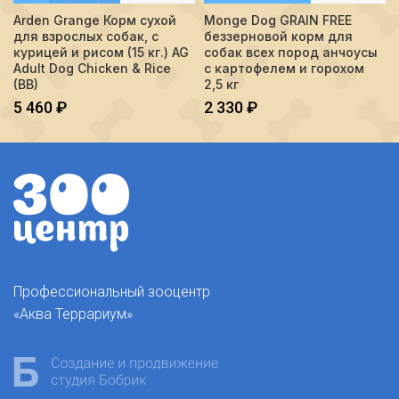
Arden Grange Корм сухой
Monge Dog GRAIN FREE
для взрослых собак, с
беззерновой корм для
курицей и рисом (15 кг.) AG
собак всех пород анчоусы
Adult Dog Chicken & Rice
c картофелем и горохом
(BB)
2,5 кг
5 460
₽
2 330
₽
Профессиональный зооцентр
«Аква Террариум»