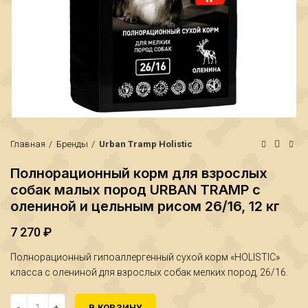
Главная
Бренды
Urban Tramp Holistic
Полнорационный корм для взрослых
собак малых пород URBAN TRAMP с
олениной и цельным рисом 26/16, 12 кг
7 270
₽
Полнорационный гипоаллергенный сухой корм «HOLISTIC»
класса с олениной для взрослых собак мелких пород, 26/16.
₽
₽
Количество Полнорационный корм для взрослых собак малых по
В КОРЗИНУ