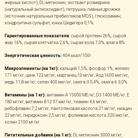
жирных кислот), DL-метионин, экстракт розмарина
(натуральный антиоксидант), петрушка, пивные дрожжи
(источник натуральных пребиотиков MOS), глюкозамин,
хондроитина сульфат, юкка Шидигера 0,1%.
Гарантированные показатели
: сырой протеин 26%, сырой
жир 16%, сырая клетчатка 2,6%, сырая зола 7,0%, влага 8%.
Энергетическая ценность:
404 ккал/100г.
Микроэлементы (на 1кг):
кальций 1,5%, фосфор 1%, железо
171 мг/кг, цинк 123 мг/кг, марганец 10 мг/кг, йод 1600 мкг/кг,
медь 11,8 мг/кг, селен 400 мкг/кг, омега-3 0,4%, омега-6 3,0%.
Витамины (на 1 кг):
витамин А 15000 МЕ/кг, D3 1400 МЕ/кг, Е
180 мг/кг, витамин В12 37 мкг/кг, тиамин 4,6 мг/кг,
рибофлавин 7,2 мг/кг, пантотеновая кислота 21 мг/кг, ниацин
22 мг/кг, пиридоксин 2,5 мг/кг, фолиевая кислота 320 мкг/кг,
холин 2100 мг/кг.
Питательные добавки (на 1 кг):
DL-метионин 3000 мг/кг,