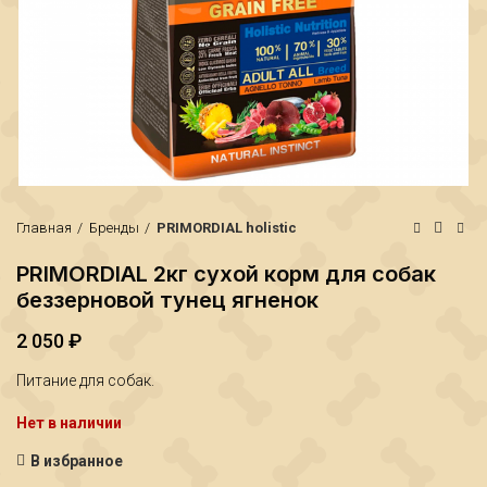
Главная
Бренды
PRIMORDIAL holistic
PRIMORDIAL 2кг сухой корм для собак
беззерновой тунец ягненок
2 050
₽
₽
₽
Питание для собак.
Нет в наличии
В избранное