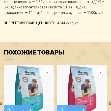
жирные кислоты — 0,8%; докозагексаеновая кислота (ДГК) —
0,45%; эйкозапентаеновая кислота (ЭПК) — 0,25%;
глюкозамин — 1400мг/кг, хондроитина сульфат — 1100мг/кг.
ЭНЕРГЕТИЧЕСКАЯ ЦЕННОСТЬ:
4344 ккал/кг.
ПОХОЖИЕ ТОВАРЫ
Количество Karmy Гипоаллергенный Мини Ягненок 2кг.
Количество Karmy Сенсети