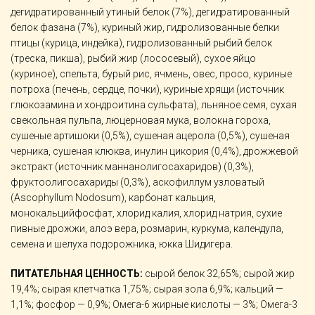
дегидратированный утиный белок (7%), дегидратированный
белок фазана (7%), куриный жир, гидролизованные белки
птицы (курица, индейка), гидролизованный рыбий белок
(треска, пикша), рыбий жир (лососевый), сухое яйцо
(куриное), спельта, бурый рис, ячмень, овес, просо, куриные
потроха (печень, сердце, почки), куриные хрящи (источник
глюкозамина и хондроитина сульфата), льняное семя, сухая
свекольная пульпа, люцерновая мука, волокна гороха,
сушеные артишоки (0,5%), сушеная ацерола (0,5%), сушеная
черника, сушеная клюква, инулин цикория (0,4%), дрожжевой
экстракт (источник маннанолигосахаридов) (0,3%),
фруктоолигосахариды (0,3%), аскофиллум узловатый
(Ascophyllum Nodosum), карбонат кальция,
монокальцийфосфат, хлорид калия, хлорид натрия, сухие
пивные дрожжи, алоэ вера, розмарин, куркума, календула,
семена и шелуха подорожника, юкка Шидигера.
ПИТАТЕЛЬНАЯ ЦЕННОСТЬ:
сырой белок 32,65%; сырой жир
19,4%; сырая клетчатка 1,75%; сырая зола 6,9%; кальций —
1,1%; фосфор — 0,9%; Омега-6 жирные кислоты — 3%; Омега-3