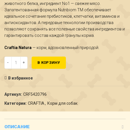
животного белка, ингредиент No1 — свежее мясо.
Запатентованная формула Nutribiom TM обеспечивает
идеальное сочетание пребиотиков, клетчатки, витаминов и
антиоксидантов. А передовые технологии производства
позволяют сохранять все полезные свойства ингредиентов и
гарантировать состав каждой гранулы корма.
Craftia Natura
— корм, вдохновленный природой.
Количество Сухой корм craftia natura для щенков средних и круп
В КОРЗИНУ
В избранное
Артикул:
CRF5420796
Категории:
CRAFTIA
,
Корм для собак
ОПИСАНИЕ