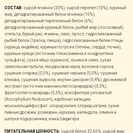
СОСТАВ:
сырой ягненок (25%), сырой перепел (10%), куриный
жир, дегидратированный белок ягненка (10%),
дегидратированный перепелиный белок (6%),
дегидратированный куриный белок, рыбий жир (лососевый),
спельта, бурый рис, ячмень, овес, просо, гидролизованный
рыбий белок (треска, пикша), гидролизованные белки птицы
(курица, индейка), куриные потроха (печень, сердце, почки),
куриные хрящи (источник глюкозамина и хондроитина
сульфата), сухое яйцо (куриное), льняное семя, сухая
свекольная пульпа, люцерновая мука, волокна гороха,
сушеная спаржа (0,5%), сушеная черника (0,5%), сушеная
клюква, сушеная ацерола, инулин цикория (0,4%), дрожжевой
экстракт (источник маннанолигосахаридов) (0,3%),
фруктоолигосахариды (0,3%), аскофиллум узловатый
(Ascophyllum Nodosum), карбонат кальция,
монокальцийфосфат, хлорид калия, хлорид натрия, сухие
пивные дрожжи, розмарин, куркума, календула, семена и
шелуха подорожника, юкка Шидигера.
ПИТАТЕЛЬНАЯ ЦЕННОСТЬ:
сырой белок 32,65%; сырой жир