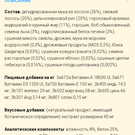
ОПИСАНИЕ
Состав:
дегидрированная мука из лосося (26%), свежий
лосось (20%), цельнозерновой рис (20%), гороховый крахмал,
индюшачий и куриный жир (11%), горошек, боб обыкновенный,
семена льна (3%), гидролизованный белок печени (3%),
сушеная мякоть свеклы, дрожжи, мука из морских
водорослей (0,3%), дрожжевые продукты (MOS 0,2%), Юкка
Шидигера (0,03%), сушеная кожура граната (0,02%), семена
расторопши (0,02%), сушеное яблоко (0,02%), сушеные цветки
гибискуса (0,016%), сушеные плоды шиповника (0,002%).
Пищевые добавки на кг
: 3a672a Витамин A 18500 UI, 3a671
Витамин D3 1200 UI, 3a700 Витамин E 150 мг, 3b405 медь 14,5
мг, 3b101 железо 29 мг, 3b502 марганец 58 мг, 3b605 цинк 66
мг, 3b201 йод 3,14 мг, 3b801 селен 0,15 мг.
Вкусовые добавки:
(натуральный продукт, имеющий
ботаническое определение) экстракт розмарина 40 мг.
Аналитические компоненты
: влажность 8%, белок 25%,