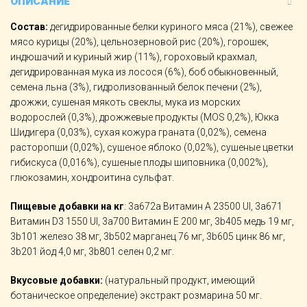
ОПИСАНИЕ
Состав:
дегидрированные белки куриного мяса (21%), свежее
мясо курицы (20%), цельнозерновой рис (20%), горошек,
индюшачий и куриный жир (11%), гороховый крахмал,
дегидрированная мука из лосося (6%), боб обыкновенный,
семена льна (3%), гидролизованный белок печени (2%),
дрожжи, сушеная мякоть свеклы, мука из морских
водорослей (0,3%), дрожжевые продукты (MOS 0,2%), Юкка
Шидигера (0,03%), сухая кожура граната (0,02%), семена
расторопши (0,02%), сушеное яблоко (0,02%), сушеные цветки
гибискуса (0,016%), сушеные плоды шиповника (0,002%),
глюкозамин, хондроитина сульфат.
Пищевые добавки на кг
: 3a672a Витамин A 23500 UI, 3a671
Витамин D3 1550 UI, 3a700 Витамин E 200 мг, 3b405 медь 19 мг,
3b101 железо 38 мг, 3b502 марганец 76 мг, 3b605 цинк 86 мг,
3b201 йод 4,0 мг, 3b801 селен 0,2 мг.
Вкусовые добавки:
(натуральный продукт, имеющий
ботаническое определение) экстракт розмарина 50 мг.