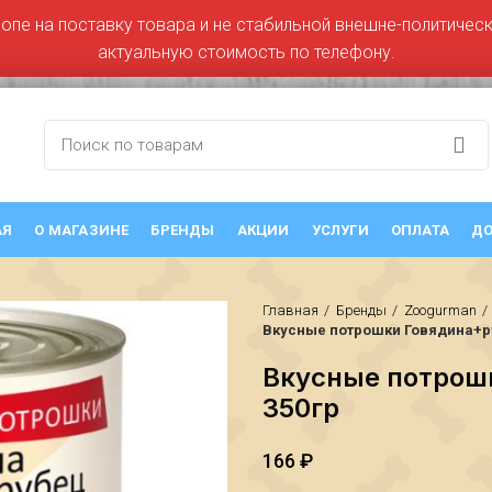
ропе на поставку товара и не стабильной внешне-политическо
актуальную стоимость по телефону.
АЯ
О МАГАЗИНЕ
БРЕНДЫ
АКЦИИ
УСЛУГИ
ОПЛАТА
ДО
Главная
Бренды
Zoogurman
Вкусные потрошки Говядина+ру
Вкусные потрош
350гр
166
₽