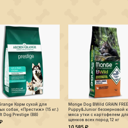
и Ягненок 2 кг.
тво Arden Grange Корм сухой для взрослых собак, "Престиж" (15 кг.)
Количество Monge Dog BWild GR
Grange Корм сухой для
Monge Dog BWild GRAIN FRE
В КОРЗИНУ
В КОРЗИНУ
ых собак, «Престиж» (15 кг.)
Puppy&Junior беззерновой 
t Dog Prestige (BB)
мяса утки с картофелем дл
щенков всех пород 12 кг
₽
10 585
₽