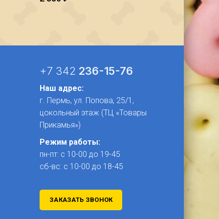
+7 342
236-15-76
Наш адрес:
г. Пермь, ул. Попова, 25/1​,
цокольный этаж (ТЦ «Товары
Прикамья»)
Режим работы:
пн-пт: с 10-00 до 19-45
сб-вс: с 10-00 до 18-45
ЗАКАЗАТЬ ЗВОНОК