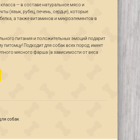
класса — в составе натуральное мясо и
ты (язык, рубец, печень, сердце), которые
елка, а также витаминов и микроэлементов в
льного питания и положительных эмоций подарит
 питомцу! Подходит для собак всех пород, имеет
упного мясного фарша (в зависимости от веса
 Говядина+рубец ж/б 350гр
для собак