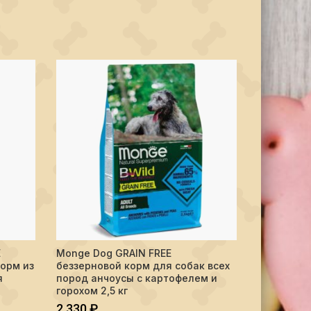
 AG Adult Dog Prestige (BB)
AIN FREE Puppy&Junior беззерновой корм из мяса утки с картофеле
E
Monge Dog GRAIN FREE
Monge Dog
ПОДРОБНЕЕ
корм из
беззерновой корм для собак всех
беззернов
я
пород анчоусы c картофелем и
мелких по
горохом 2,5 кг
2,5 кг
2 330
₽
2 540
₽