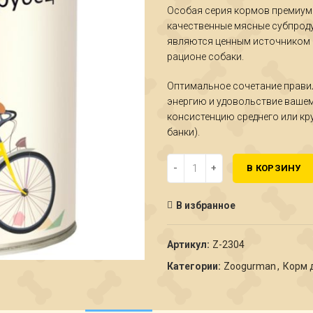
Особая серия кормов премиум 
качественные мясные субпродук
являются ценным источником б
рационе собаки.
Оптимальное сочетание прави
энергию и удовольствие вашему
консистенцию среднего или кр
банки).
Количество Вкусные потрошки
В КОРЗИНУ
В избранное
Артикул:
Z-2304
Категории:
Zoogurman
,
Корм 