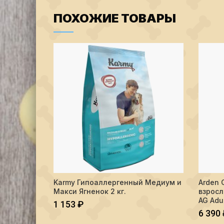
ПОХОЖИЕ ТОВАРЫ
Количество Karmy Гипоаллергенный Медиум и Макс
Количес
Karmy Гипоаллергенный Медиум и
Arden 
В КОРЗИНУ
Макси Ягненок 2 кг.
взросл
AG Adul
1 153
₽
6 390