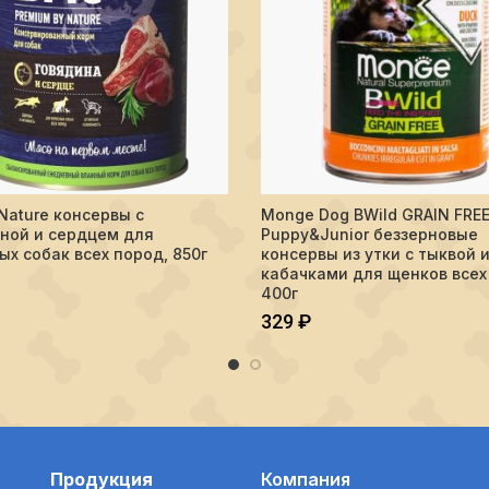
тво Brit by Nature консервы с говядиной и сердцем для взрослых с
Количество Monge Dog BWild GR
y Nature консервы с
Monge Dog BWild GRAIN FRE
В КОРЗИНУ
В КОРЗИНУ
ной и сердцем для
Puppy&Junior беззерновые
ых собак всех пород, 850г
консервы из утки с тыквой 
кабачками для щенков всех
400г
329
₽
Продукция
Компания