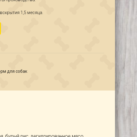
вскрытия 1,5 месяца.
ухой п/рац.корм с рыбой для взрослых активных собак круп.гр. 0,4 
рм для собак
я, бурый рис, дегидрированное мясо