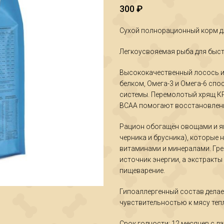
300
₽
Сухой полнорационный корм дл
Легкоусвояемая рыба для быс
Высококачественный лосось и
белком, Омега-3 и Омега-6 сп
системы. Перемолотый хрящ КРС
ВСАА помогают восстановлени
Рацион обогащён овощами и яг
черника и брусника), которые
витаминами и минералами. Гре
источник энергии, а экстракт
пищеварение.
Гипоаллергенный состав делае
чувствительностью к мясу теп
Срок годности: 12 месяцев с д