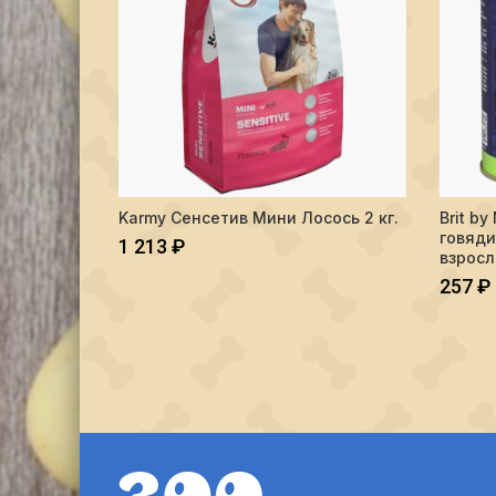
Количество Karmy Сенсетив Мини Лосось 2 кг.
Количес
Karmy Сенсетив Мини Лосось 2 кг.
Brit b
В КОРЗИНУ
говяди
1 213
₽
взросл
257
₽