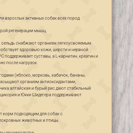
₽
₽
я взрослых активных собак всех пород.
трой регенерации мышц.
 сельдь снабжают организм легкоусвояемым
особствует здоровью кожи, шерсти и нервной
 поддерживает суставы, а L-карнитин, креатин и
ю после нагрузок.
одами (яблоко, морковь, кабачок, бананы,
 насыщают организм антиоксидантами,
чиха алтайская и бурый рис дают стабильный
ы цикория и Юкки Шидегера поддерживают
т корм подходящим для собак с
локровных животных и птицы.
аты производства.