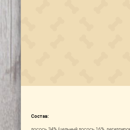
Состав:
лосось 34% (цельный лосось 16%, дегидриров