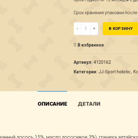
Срок хранения упаковки после 
Количество Живая Сила Спорт с
В КОРЗИНУ
В избранное
Артикул:
4120162
Категории:
JJ-Sport holistic
,
Ко
ОПИСАНИЕ
ДЕТАЛИ
анный лосось 15%, масло лососевое 3%), гречиха алтайска