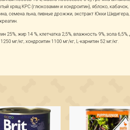
тый хрящ КРС (глюкозамин и хондроитин), яблоко, кабачок,
лина, семена льна, пивные дрожжи, экстракт Юкки Шидигера,
креатин.
еин 25%, жир 14 %, клетчатка 2,5%, влажность 9%, зола 6,5%
1250 мг/кг, хондроитин 1100 мг/кг, L-карнитин 52 мг/кг.