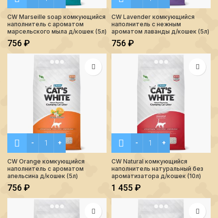
CW Marseille soap комкующийся
CW Lavender комкующийся
наполнитель с ароматом
наполнитель с нежным
марсельского мыла д/кошек (5л)
ароматом лаванды д/кошек (5л)
756
₽
756
₽
Количество CW Orange комкующийся наполнитель с арома
Количество CW Natural ко
CW Orange комкующийся
CW Natural комкующийся
наполнитель с ароматом
наполнитель натуральный без
апельсина д/кошек (5л)
ароматизатора д/кошек (10л)
756
₽
1 455
₽