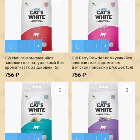
Количество CW Natural комкующийся наполнитель натурал
Количество CW Baby Powde
CW Natural комкующийся
CW Baby Powder комкующийся
наполнитель натуральный без
наполнитель с ароматом
ароматизатора д/кошек (5л)
детской присыпки д/кошек (5л)
756
₽
756
₽
Количество CW Marseille soap комкующийся наполнитель 
Количество CW Lavender 