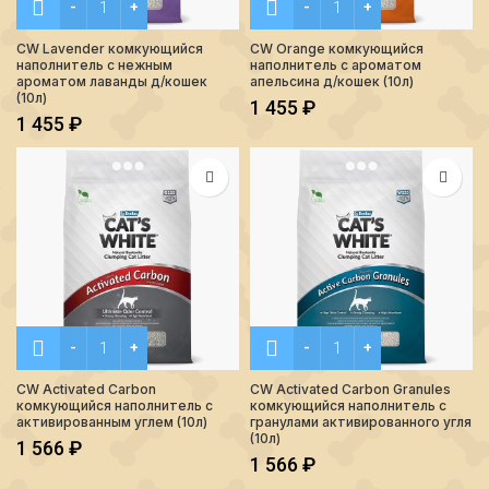
CW Lavender комкующийся
CW Orange комкующийся
наполнитель с нежным
наполнитель с ароматом
ароматом лаванды д/кошек
апельсина д/кошек (10л)
(10л)
1 455
₽
1 455
₽
Количество CW Activated Carbon комкующийся наполнител
Количество CW Activated 
CW Activated Carbon
CW Activated Carbon Granules
комкующийся наполнитель с
комкующийся наполнитель с
активированным углем (10л)
гранулами активированного угля
(10л)
1 566
₽
1 566
₽