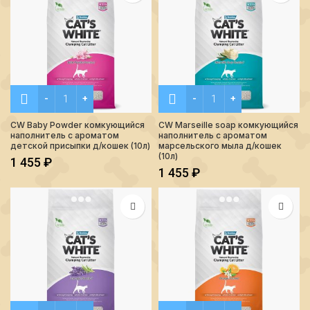
Количество CW Baby Powder комкующийся наполнитель с а
Количество CW Marseille 
CW Baby Powder комкующийся
CW Marseille soap комкующийся
наполнитель с ароматом
наполнитель с ароматом
детской присыпки д/кошек (10л)
марсельского мыла д/кошек
(10л)
1 455
₽
1 455
₽
Количество CW Lavender комкующийся наполнитель с неж
Количество CW Orange ком