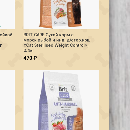
d Metabolic", 1.5 кг
м с индейкой и уткой д/стер.кошек "Cat Sterilised Urinary Care", 0.4 
Количество BRIT CARE,Сухой корм с морск.рыбой и инд. д/
дейкой
BRIT CARE,Сухой корм с
В КОРЗИНУ
морск.рыбой и инд. д/стер.кош
г
«Cat Sterilised Weight Control»,
0.4кг
470
₽