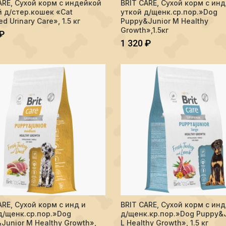
ARE, Сухой корм с индейкой
BRIT CARE, Сухой корм с инд
В КОРЗИНУ
В КОРЗИНУ
й д/стер.кошек «Cat
уткой д/щенк.ср.пор.»Dog
sed Urinary Care», 1.5 кг
Puppy&Junior M Healthy
Growth»,1.5кг
₽
1 320
₽
тво BRIT CARE, Сухой корм с инд и уткой д/щенк.ср.пор."Dog Puppy&J
Количество BRIT CARE, Сухой кор
ARE, Сухой корм с инд и
BRIT CARE, Сухой корм с инд
В КОРЗИНУ
В КОРЗИНУ
д/щенк.ср.пор.»Dog
д/щенк.кр.пор.»Dog Puppy&J
Junior M Healthy Growth»,
L Healthy Growth», 1.5 кг