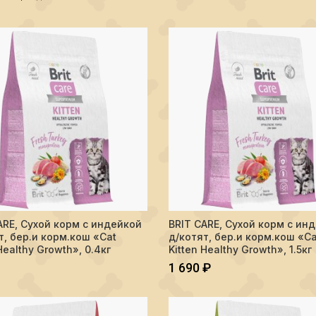
тво BRIT CARE, Сухой корм с индейкой д/котят, бер.и корм.кош "Cat K
Количество BRIT CARE, Сухой кор
ARE, Сухой корм с индейкой
BRIT CARE, Сухой корм с ин
В КОРЗИНУ
В КОРЗИНУ
т, бер.и корм.кош «Cat
д/котят, бер.и корм.кош «Ca
Healthy Growth», 0.4кг
Kitten Healthy Growth», 1.5кг
1 690
₽