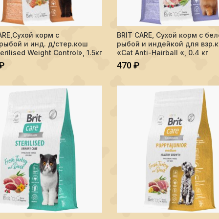
тво BRIT CARE,Сухой корм с морск.рыбой и инд. д/стер.кош "Cat Steril
Количество BRIT CARE, Сухой кор
ARE,Сухой корм с
BRIT CARE, Сухой корм с бе
В КОРЗИНУ
В КОРЗИНУ
рыбой и инд. д/стер.кош
рыбой и индейкой для взр.
erilised Weight Control», 1.5кг
«Cat Anti-Hairball «, 0.4 кг
₽
470
₽
тво BRIT CARE, Сухой корм с индейкой и уткой д/стер.кошек "Cat Steri
Количество BRIT CARE, Сухой ко