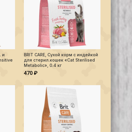
Healthy Digestion", 0.4 кг
м с инд. и ягнёнком д/взр.кош "Cat Sensitive Healthy Digestion", 1.5 
Количество BRIT CARE, Сухой корм с индейкой для стерил.
. и
BRIT CARE, Сухой корм с индейкой
В КОРЗИНУ
sitive
для стерил.кошек «Cat Sterilised
Metabolic», 0.4 кг
470
₽