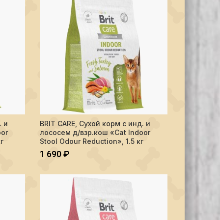
Delicious Taste", 1.5 кг
м с инд. и лососем д/взр.кош "Cat Indoor Stool Odour Reduction", 0.4
Количество BRIT CARE, Сухой корм с инд. и лососем д/взр
. и
BRIT CARE, Сухой корм с инд. и
В КОРЗИНУ
oor
лососем д/взр.кош «Cat Indoor
г
Stool Odour Reduction», 1.5 кг
1 690
₽