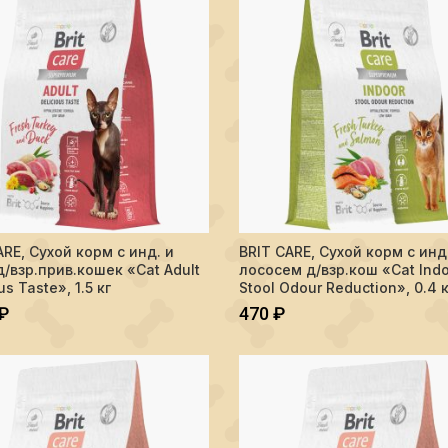
тво BRIT CARE, Сухой корм с инд. и уткой д/взр.прив.кошек "Cat Adult 
Количество BRIT CARE, Сухой кор
ARE, Сухой корм с инд. и
BRIT CARE, Сухой корм с инд
В КОРЗИНУ
В КОРЗИНУ
д/взр.прив.кошек «Cat Adult
лососем д/взр.кош «Cat Ind
us Taste», 1.5 кг
Stool Odour Reduction», 0.4 к
₽
470
₽