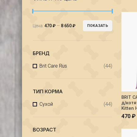
Цена:
470 ₽
—
8 650 ₽
ПОКАЗАТЬ
БРЕНД
Brit Care Rus
(44)
ТИП КОРМА
Количес
BRIT C
д/котя
Сухой
(44)
Kitten 
470
₽
ВОЗРАСТ