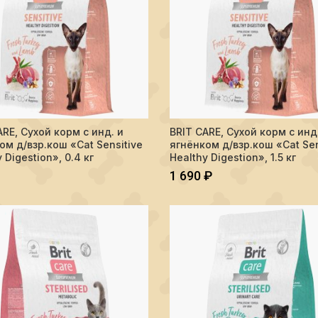
тво BRIT CARE, Сухой корм с инд. и ягнёнком д/взр.кош "Cat Sensitive 
Количество BRIT CARE, Сухой кор
ARE, Сухой корм с инд. и
BRIT CARE, Сухой корм с инд
В КОРЗИНУ
В КОРЗИНУ
ом д/взр.кош «Cat Sensitive
ягнёнком д/взр.кош «Cat Sen
 Digestion», 0.4 кг
Healthy Digestion», 1.5 кг
1 690
₽