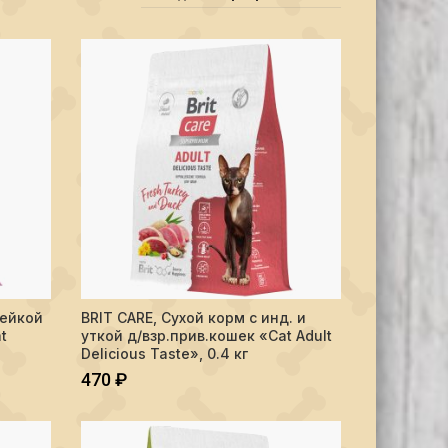
itten Healthy Growth", 0.4кг
м с индейкой д/котят, бер.и корм.кош "Cat Kitten Healthy Growth", 1
Количество BRIT CARE, Сухой корм с инд. и уткой д/взр.пр
дейкой
BRIT CARE, Сухой корм с инд. и
В КОРЗИНУ
t
уткой д/взр.прив.кошек «Cat Adult
Delicious Taste», 0.4 кг
470
₽