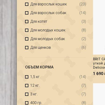
Для взрослых кошек
(23)
Для взрослых собак
(14)
Для котят
(3)
Для молодых кошек
(8)
Для молодых собак
(2)
Для щенков
(6)
Количес
BRIT C
уткой 
ОБЪЕМ КОРМА
Delicio
1 690
1,5 кг.
(14)
12 кг.
(7)
3 кг.
(7)
400 гр.
(8)