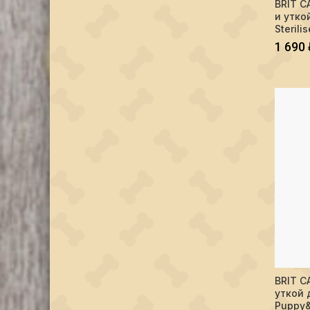
BRIT C
и утко
Sterili
1 690
Количес
BRIT C
уткой 
Puppy&