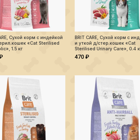
тво BRIT CARE, Сухой корм с индейкой для стерил.кошек "Cat Sterilise
Количество BRIT CARE, Сухой кор
ARE, Сухой корм с индейкой
BRIT CARE, Сухой корм с ин
В КОРЗИНУ
В КОРЗИНУ
ерил.кошек «Cat Sterilised
и уткой д/стер.кошек «Cat
ic», 1.5 кг
Sterilised Urinary Care», 0.4 к
₽
470
₽