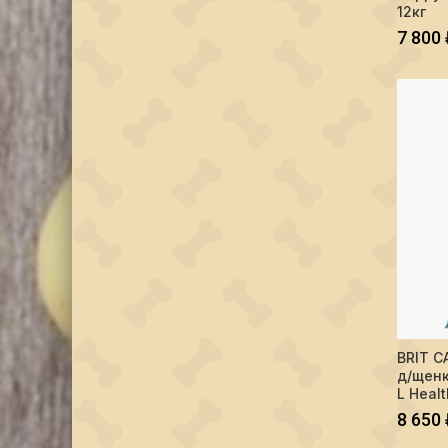
12кг
7 800
Количес
BRIT C
д/щенк
L Healt
8 650