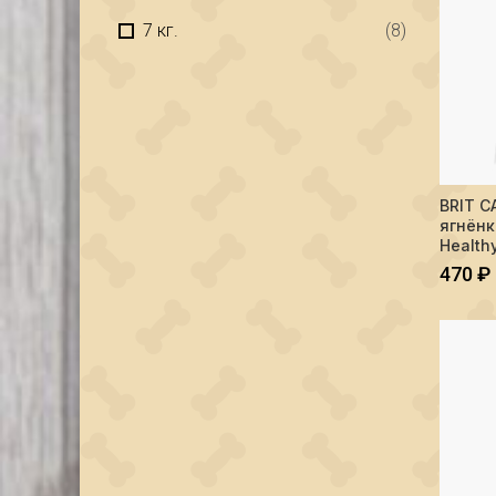
7 кг.
(8)
Количес
BRIT C
ягнёнк
Healthy
470
₽