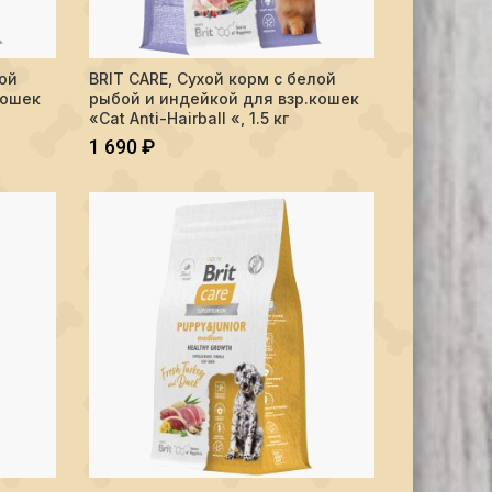
ised Weight Control", 1.5кг
м с белой рыбой и индейкой для взр.кошек "Cat Anti-Hairball ", 0.4 
Количество BRIT CARE, Сухой корм с белой рыбой и индейк
лой
BRIT CARE, Сухой корм с белой
В КОРЗИНУ
кошек
рыбой и индейкой для взр.кошек
«Cat Anti-Hairball «, 1.5 кг
1 690
₽
lised Urinary Care", 1.5 кг
рм с инд и уткой д/щенк.ср.пор."Dog Puppy&Junior M Healthy Growth"
Количество BRIT CARE, Сухой корм с инд и уткой д/щенк.