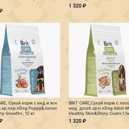
1 320
₽
₽
тво BRIT CARE, Сухой корм с инд и ягн д/щенк.кр.пор."Dog Puppy&Juni
Количество BRIT CARE,Сухой корм
ARE, Сухой корм с инд и ягн
BRIT CARE,Сухой корм с лос
В КОРЗИНУ
В КОРЗИНУ
.кр.пор.»Dog Puppy&Junior
инд. д/соб.ср.п.»Dog Adult M
hy Growth», 12 кг
Healthy Skin&Shiny Coat»,1.5
₽
1 320
₽