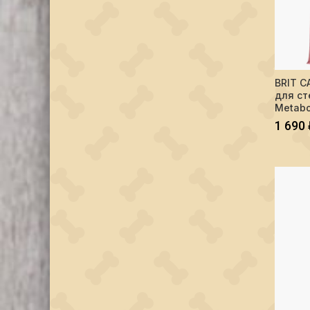
Количес
BRIT C
для ст
Metabol
1 690