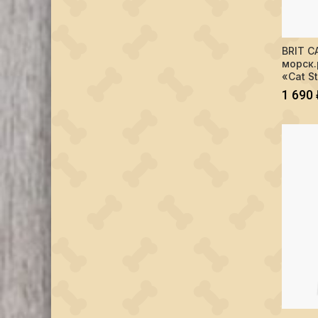
Количес
BRIT C
морск.
«Cat St
1 690
Количес