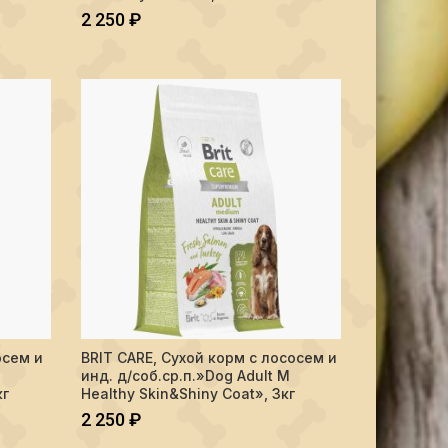
2 250
₽
or L Healthy Growth", 12 кг
 с лососем и инд. д/соб.ср.п."Dog Adult M Healthy Skin&Shiny Coat"
Количество BRIT CARE, Сухой корм с лососем и инд. д/соб
осем и
BRIT CARE, Сухой корм с лососем и
В КОРЗИНУ
инд. д/соб.ср.п.»Dog Adult M
кг
Healthy Skin&Shiny Coat», 3кг
2 250
₽