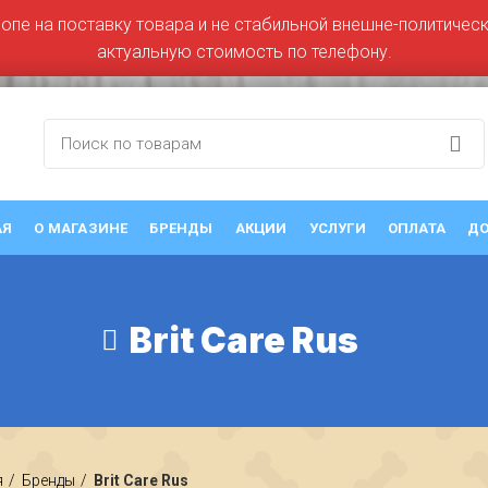
ропе на поставку товара и не стабильной внешне-политическо
актуальную стоимость по телефону.
АЯ
О МАГАЗИНЕ
БРЕНДЫ
АКЦИИ
УСЛУГИ
ОПЛАТА
ДО
Brit Care Rus
я
Бренды
Brit Care Rus