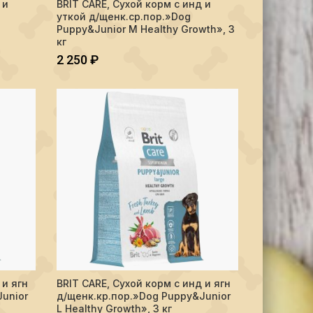
 и
BRIT CARE, Сухой корм с инд и
В КОРЗИНУ
уткой д/щенк.ср.пор.»Dog
Puppy&Junior M Healthy Growth», 3
кг
2 250
₽
unior M Healthy Growth", 12кг
м с инд и ягн д/щенк.кр.пор."Dog Puppy&Junior L Healthy Growth", 1.
Количество BRIT CARE, Сухой корм с инд и ягн д/щенк.кр
 и ягн
BRIT CARE, Сухой корм с инд и ягн
В КОРЗИНУ
unior
д/щенк.кр.пор.»Dog Puppy&Junior
L Healthy Growth», 3 кг