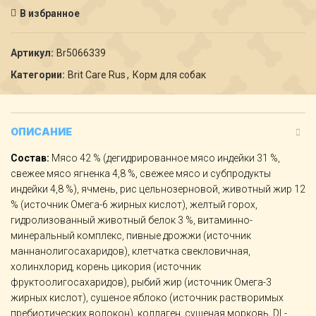
В избранное
Артикул:
Br5066339
Категории:
Brit Care Rus
,
Корм для собак
ОПИСАНИЕ
Состав:
Мясо 42 % (дегидрированное мясо индейки 31 %,
свежее мясо ягненка 4,8 %, свежее мясо и субпродукты
индейки 4,8 %), ячмень, рис цельнозерновой, животный жир 12
% (источник Омега-6 жирных кислот), желтый горох,
гидролизованный животный белок 3 %, витаминно-
минеральный комплекс, пивные дрожжи (источник
маннанолигосахаридов), клетчатка свекловичная,
холинхлорид, корень цикория (источник
фруктоолигосахаридов), рыбий жир (источник Омега-3
жирных кислот), сушеное яблоко (источник растворимых
пребиотических волокон), коллаген, сушеная морковь, DL-