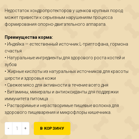
Недостаток хондропротекторов у щенков крупных пород
может привести к серьезным нарушениям процесса
формирования опорно-двигательного аппарата.
Преимущества корма:
• Индейка — естественный источник L-триптофана, гормона
счастья
• Натуральные ингредиенты для здорового роста костей и
зубов
• Жирные кислоты из натуральных источников для красоты
шерсти и здоровья кожи
• Свежее мясо для активности в течение всего дня
• Витамины, минералы и антиоксиданты для поддержки
иммунитета питомца
• Растворимые и нерастворимые пищевые волокна для
здорового пищеварения и микрофлоры кишечника.
Количество BRIT CARE, Сухой корм с инд и ягн д/щенк.кр.пор."Dog 
В КОРЗИНУ