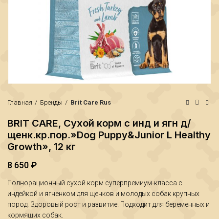
Главная
Бренды
Brit Care Rus
BRIT CARE, Сухой корм с инд и ягн д/
щенк.кр.пор.»Dog Puppy&Junior L Healthy
Growth», 12 кг
8 650
₽
Полнорационный сухой корм суперпремиум-класса с
₽
₽
индейкой и ягненком для щенков и молодых собак крупных
пород. Здоровый рост и развитие. Подходит для беременных и
кормящих собак.