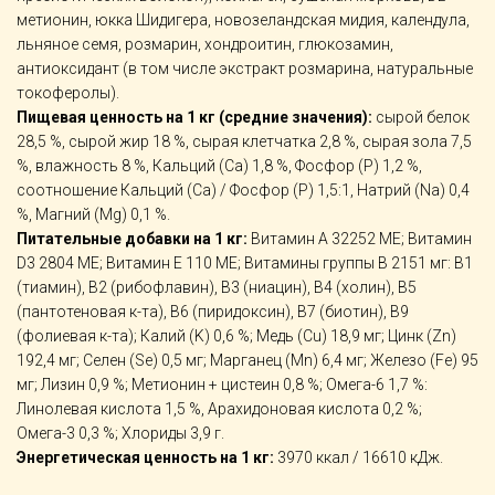
метионин, юкка Шидигера, новозеландская мидия, календула,
льняное семя, розмарин, хондроитин, глюкозамин,
антиоксидант (в том числе экстракт розмарина, натуральные
токоферолы).
Пищевая ценность на 1 кг (средние значения):
сырой белок
28,5 %, сырой жир 18 %, сырая клетчатка 2,8 %, сырая зола 7,5
%, влажность 8 %, Кальций (Са) 1,8 %, Фосфор (Р) 1,2 %,
соотношение Кальций (Са) / Фосфор (Р) 1,5:1, Натрий (Na) 0,4
%, Магний (Mg) 0,1 %.
Питательные добавки на 1 кг:
Витамин A 32252 МЕ; Витамин
D3 2804 МЕ; Витамин E 110 МЕ; Витамины группы В 2151 мг: В1
(тиамин), В2 (рибофлавин), В3 (ниацин), В4 (холин), В5
(пантотеновая к-та), В6 (пиридоксин), В7 (биотин), В9
(фолиевая к-та); Калий (K) 0,6 %; Медь (Cu) 18,9 мг; Цинк (Zn)
192,4 мг; Селен (Se) 0,5 мг; Марганец (Mn) 6,4 мг; Железо (Fe) 95
мг; Лизин 0,9 %; Метионин + цистеин 0,8 %; Омега-6 1,7 %:
Линолевая кислота 1,5 %, Арахидоновая кислота 0,2 %;
Омега-3 0,3 %; Хлориды 3,9 г.
Энергетическая ценность на 1 кг:
3970 ккал / 16610 кДж.