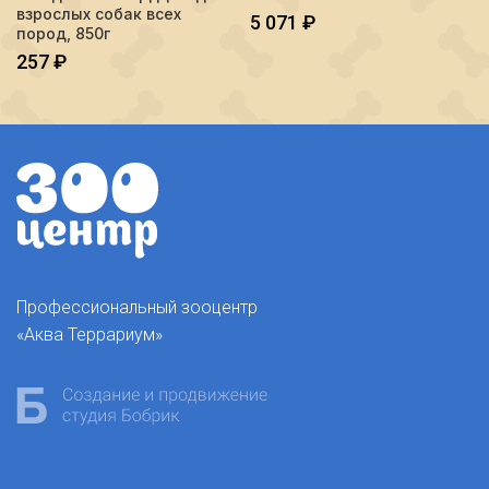
взрослых собак всех
5 071
₽
пород, 850г
257
₽
Профессиональный зооцентр
«Аква Террариум»