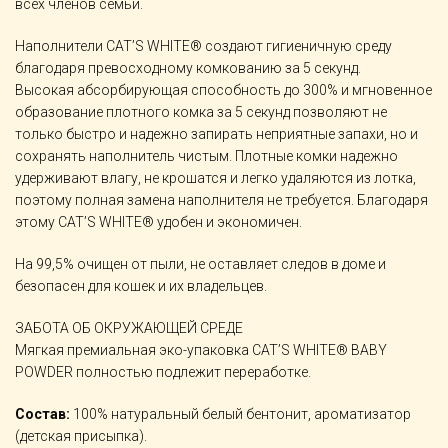
всех членов семьи.
Наполнители CAT’S WHITE® создают гигиеничную среду
благодаря превосходному комкованию за 5 секунд.
Высокая абсорбирующая способность до 300% и мгновенное
образование плотного комка за 5 секунд позволяют не
только быстро и надежно запирать неприятные запахи, но и
сохранять наполнитель чистым. Плотные комки надежно
удерживают влагу, не крошатся и легко удаляются из лотка,
поэтому полная замена наполнителя не требуется. Благодаря
этому CAT’S WHITE® удобен и экономичен.
На 99,5% очищен от пыли, не оставляет следов в доме и
безопасен для кошек и их владельцев.
ЗАБОТА ОБ ОКРУЖАЮЩЕЙ СРЕДЕ
Мягкая премиальная эко-упаковка CAT’S WHITE® BABY
POWDER полностью подлежит переработке.
Состав:
100% натуральный белый бентонит, ароматизатор
(детская присыпка).