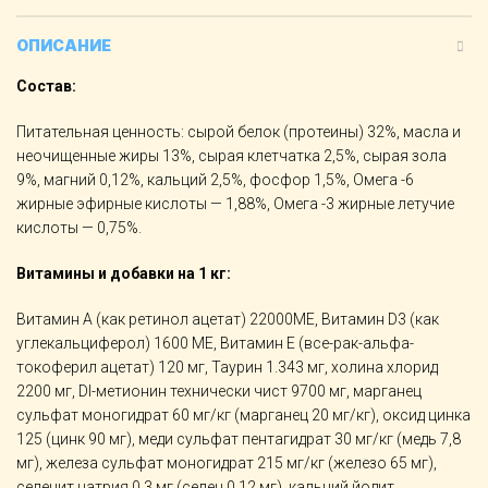
ОПИСАНИЕ
Состав:
Питательная ценность: сырой белок (протеины) 32%, масла и
неочищенные жиры 13%, сырая клетчатка 2,5%, сырая зола
9%, магний 0,12%, кальций 2,5%, фосфор 1,5%, Омега -6
жирные эфирные кислоты — 1,88%, Омега -3 жирные летучие
кислоты — 0,75%.
Витамины и добавки на 1 кг:
Витамин А (как ретинол ацетат) 22000МЕ, Витамин D3 (как
углекальциферол) 1600 МЕ, Витамин Е (все-рак-альфа-
токоферил ацетат) 120 мг, Таурин 1.343 мг, холина хлорид
2200 мг, DI-метионин технически чист 9700 мг, марганец
сульфат моногидрат 60 мг/кг (марганец 20 мг/кг), оксид цинка
125 (цинк 90 мг), меди сульфат пентагидрат 30 мг/кг (медь 7,8
мг), железа сульфат моногидрат 215 мг/кг (железо 65 мг),
селенит натрия 0,3 мг (селен 0,12 мг), кальций йодит