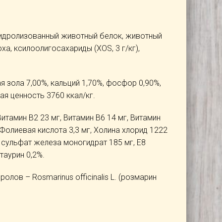
 гидролизованный животный белок, животный
а, ксилоолигосахариды (XOS, 3 г/кг),
я зола 7,00%, кальций 1,70%, фосфор 0,90%,
ая ценность 3760 ккал/кг.
Витамин B2 23 мг, Витамин B6 14 мг, Витамин
, Фолиевая кислота 3,3 мг, Холина хлорид 1222
1 сульфат железа моногидрат 185 мг, E8
 таурин 0,2%.
ов – Rosmarinus officinalis L. (розмарин