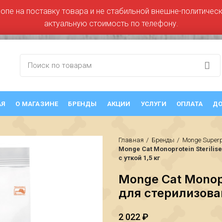
ропе на поставку товара и не стабильной внешне-политическо
актуальную стоимость по телефону.
АЯ
О МАГАЗИНЕ
БРЕНДЫ
АКЦИИ
УСЛУГИ
ОПЛАТА
ДО
Главная
Бренды
Monge Super
Monge Cat Monoprotein Sterili
с уткой 1,5 кг
Monge Cat Monopr
для стерилизован
2 022
₽