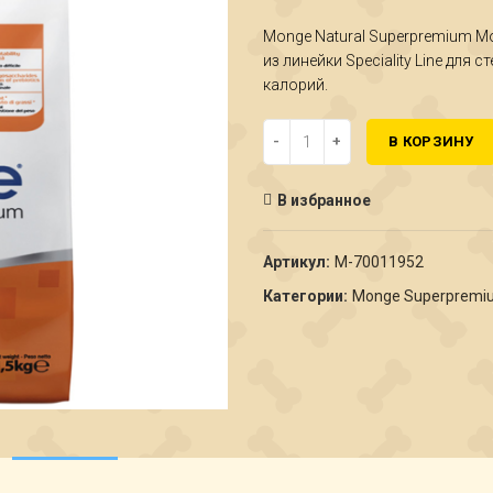
Monge Natural Superpremium M
из линейки Speciality Line дл
калорий.
Количество Monge Cat Monoprote
В КОРЗИНУ
В избранное
Артикул:
М-70011952
Категории:
Monge Superpremi