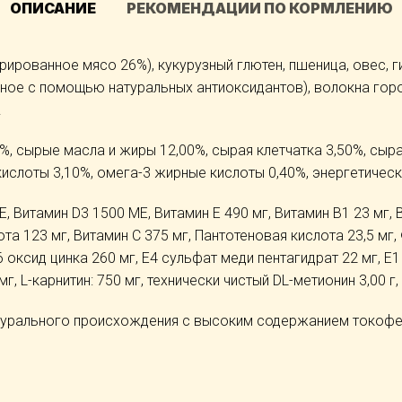
ОПИСАНИЕ
РЕКОМЕНДАЦИИ ПО КОРМЛЕНИЮ
рированное мясо 26%), кукурузный глютен, пшеница, овес,
ное с помощью натуральных антиоксидантов), волокна горох
.
, сырые масла и жиры 12,00%, сырая клетчатка 3,50%, сыра
 кислоты 3,10%, омега-3 жирные кислоты 0,40%, энергетическ
, Витамин D3 1500 МЕ, Витамин E 490 мг, Витамин B1 23 мг, 
лота 123 мг, Витамин C 375 мг, Пантотеновая кислота 23,5 мг
6 оксид цинка 260 мг, E4 сульфат меди пентагидрат 22 мг, E
мг, L-карнитин: 750 мг, технически чистый DL-метионин 3,00 г,
урального происхождения с высоким содержанием токоферол