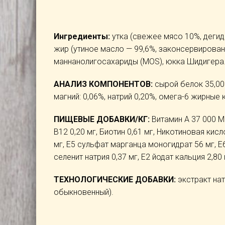
Ингредиенты:
утка (свежее мясо 10%, дегид
жир (утиное масло — 99,6%, законсервирован
маннанолигосахариды (MOS), юкка Шидигера
АНАЛИЗ КОМПОНЕНТОВ:
сырой белок 35,00%
магний: 0,06%, натрий 0,20%, омега-6 жирные
ПИЩЕВЫЕ ДОБАВКИ/КГ:
Витамин A 37 000 МЕ
B12 0,20 мг, Биотин 0,61 мг, Никотиновая кис
мг, E5 сульфат марганца моногидрат 56 мг, E
селенит натрия 0,37 мг, E2 йодат кальция 2,80 
ТЕХНОЛОГИЧЕСКИЕ ДОБАВКИ:
экстракт нат
обыкновенный).