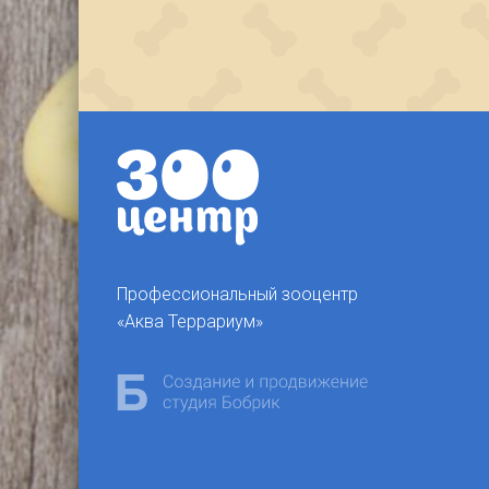
Профессиональный зооцентр
«Аква Террариум»