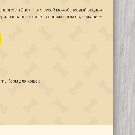
₽
onoprotein Duck — это сухой монобелковый рацион
₽
я стерилизованных кошек с пониженным содержанием
in Sterilised Duck корм для стерилизованных кошек с уткой 1,5 кг
um
,
Корм для кошек