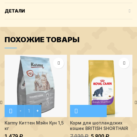
ДЕТАЛИ
ПОХОЖИЕ ТОВАРЫ
Количество Karmy Киттен Мэйн Кун 1,5 кг
Karmy Киттен Мэйн Кун 1,5
Корм для шотландских
кг
кошек BRITISH SHORTHAIR
1 479
₽
7 030
₽
5 800
₽